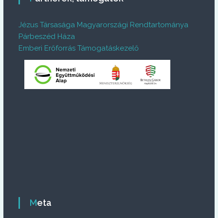
Jézus Társasága Magyarországi Rendtartománya
Párbeszéd Háza
Emberi Erőforrás Támogatáskezelő
Meta