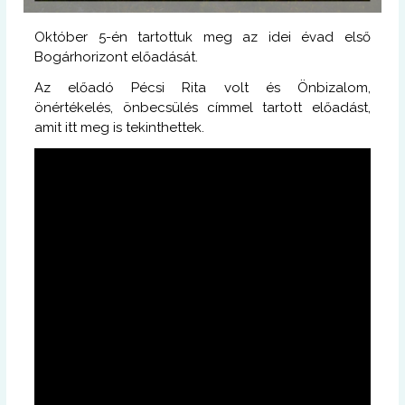
Október 5-én tartottuk meg az idei évad első
Bogárhorizont előadását.
Az előadó Pécsi Rita volt és Önbizalom,
önértékelés, önbecsülés címmel tartott előadást,
amit itt meg is tekinthettek.