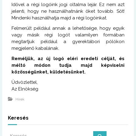
Idővel a régi logóink jogi oltalma lejár. Ez nem azt
jelenti, hogy ne használhatnánk őket tovább. Sőt!
Mindenki használhatja majd a régi logóinkat.
Felmerült például annak a lehetősége, hogy egyik
vagy másik régi logót valamilyen formában
megtartjuk például a gyerektábori pólókon
megjelenő kabalának.
Reméljük, az új logó eléri eredeti célját, és
méltó módon tudja majd képviselni
közösségünket, küldetésünket.
Üdvözlettel,
Az Elnökség
Hírek
Keresés
K
K