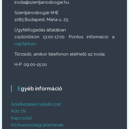
iroda@szentjanosbogar.hu
Szentjánosbogár KHE
1085 Budapest, Mária u. 25.
Ügyfélfogadás általában
csütörtökön 13:00-17.00. Pontos információ a
naptárban
.
Törzsidő, amikor telefonon elérhető az iroda:
H-P: 09:00-15:00
Egyéb információ
Adatkezelési nyilatkozat
Adó 1%
Kapcsolat
Közhasznúsági jelentések