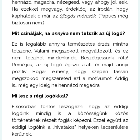
hennázd magadra, nézegesd, vagy ahogy jól esik.
Ha ezekkel megvagy, érdeklődj az irodán, hogy
kaphatóak-e már az
újlogós
mörcsök
. (Papucs még
biztosan nem.)
Mit csináljak, ha
annyira
nem tetszik az új logó?
Ez is legalább annyira természetes érzés, mintha
tetszene. Valami megszokott megváltozott, és ez
nem tetszhet mindenkinek. Beszélgessünk róla!
Reméljük, az új logó égisze alatt ér majd annyi
pozitív Bogár élmény, hogy szépen lassan
megszokod, megszereted ezt a motívumot. Addig
is… még egy ideig ne hennázd magadra.
Mi lesz a régi logókkal?
Elsősorban fontos leszögezni, hogy az eddigi
logóink mindig is a közösségünk közös
történetének részeit fogják képezni. Ezzel együtt az
eddigi logóink a „hivatalos” helyeken lecserélésre
kerülnek.