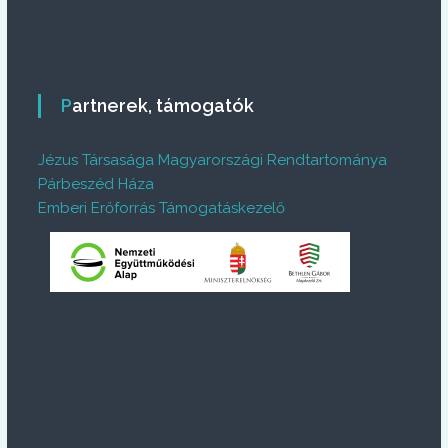
Partnerek, támogatók
Jézus Társasága Magyarországi Rendtartománya
Párbeszéd Háza
Emberi Erőforrás Támogatáskezelő