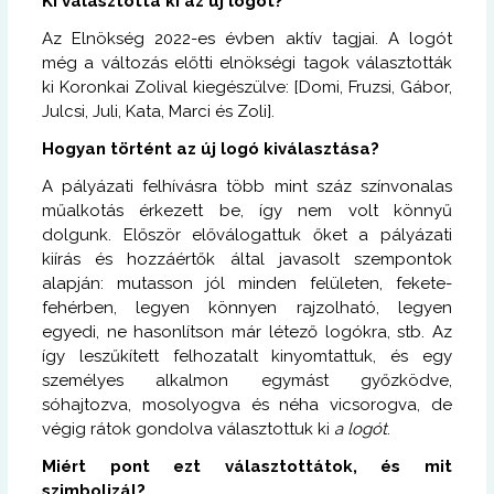
Ki választotta ki az új logót?
Az Elnökség 2022-es évben aktív tagjai. A logót
még a változás előtti elnökségi tagok választották
ki Koronkai Zolival kiegészülve: [Domi, Fruzsi, Gábor,
Julcsi, Juli, Kata, Marci és Zoli].
Hogyan történt az új logó kiválasztása?
A pályázati felhívásra több mint száz színvonalas
műalkotás érkezett be, így nem volt könnyű
dolgunk. Először előválogattuk őket a pályázati
kiírás és hozzáértők által javasolt szempontok
alapján: mutasson jól minden felületen, fekete-
fehérben, legyen könnyen rajzolható, legyen
egyedi, ne hasonlítson már létező logókra, stb. Az
így leszűkített felhozatalt kinyomtattuk, és egy
személyes alkalmon egymást győzködve,
sóhajtozva, mosolyogva és néha vicsorogva, de
végig rátok gondolva választottuk ki
a logót
.
Miért pont ezt választottátok, és mit
szimbolizál?