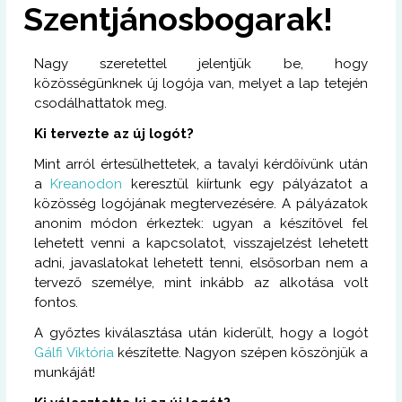
Szentjánosbogarak!
Nagy szeretettel jelentjük be, hogy
közösségünknek új logója van, melyet a lap tetején
csodálhattatok meg.
Ki tervezte az új logót?
Mint arról értesülhettetek, a tavalyi kérdőívünk után
a
Kreanodon
keresztül kiírtunk egy pályázatot a
közösség logójának megtervezésére. A pályázatok
anonim módon érkeztek: ugyan a készítővel fel
lehetett venni a kapcsolatot, visszajelzést lehetett
adni, javaslatokat lehetett tenni, elsősorban nem a
tervező személye, mint inkább az alkotása volt
fontos.
A győztes kiválasztása után kiderült, hogy a logót
Gálfi Viktória
készítette. Nagyon szépen köszönjük a
munkáját!