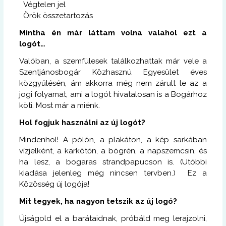
Végtelen jel
Örök összetartozás
Mintha én már láttam volna valahol ezt a
logót…
Valóban, a szemfülesek találkozhattak már vele a
Szentjánosbogár Közhasznú Egyesület éves
közgyűlésén, ám akkorra még nem zárult le az a
jogi folyamat, ami a logót hivatalosan is a Bogárhoz
köti. Most már a miénk.
Hol fogjuk használni az új logót?
Mindenhol! A pólón, a plakáton, a kép sarkában
vízjelként, a karkötőn, a bögrén, a napszemcsin, és
ha lesz, a bogaras strandpapucson is. (Utóbbi
kiadása jelenleg még nincsen tervben.) Ez a
Közösség új logója!
Mit tegyek, ha nagyon tetszik az új logó?
Újságold el a barátaidnak, próbáld meg lerajzolni,