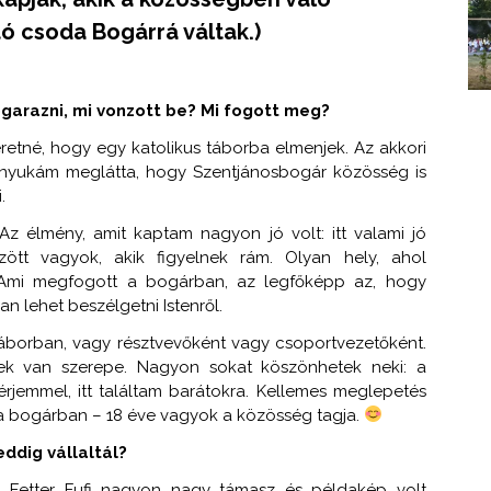
ító csoda Bogárrá váltak.)
ogarazni, mi vonzott be? Mi fogott meg?
tné, hogy egy katolikus táborba elmenjek. Az akkori
n anyukám meglátta, hogy Szentjánosbogár közösség is
.
z élmény, amit kaptam nagyon jó volt: itt valami jó
zött vagyok, akik figyelnek rám. Olyan hely, ahol
. Ami megfogott a bogárban, az legfőképp az, hogy
n lehet beszélgetni Istenről.
áborban, vagy résztvevőként vagy csoportvezetőként.
nek van szerepe. Nagyon sokat köszönhetek neki: a
férjemmel, itt találtam barátokra. Kellemes meglepetés
a bogárban – 18 éve vagyok a közösség tagja.
eddig vállaltál?
 Fetter Fufi nagyon nagy támasz és példakép volt