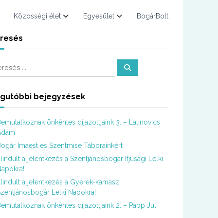
Közösségi élet
Egyesület
BogárBolt
resés
K
e
r
e
s
gutóbbi bejegyzések
é
s
emutatkoznak önkéntes díjazottjaink 3. – Latinovics
Ádám
ogár Imaest és Szentmise Táborainkért
lindult a jelentkezés a Szentjánosbogár Ifjúsági Lelki
apokra!
lindult a jelentkezés a Gyerek-kamasz
zentjánosbogár Lelki Napokra!
emutatkoznak önkéntes díjazottjaink 2. – Papp Juli