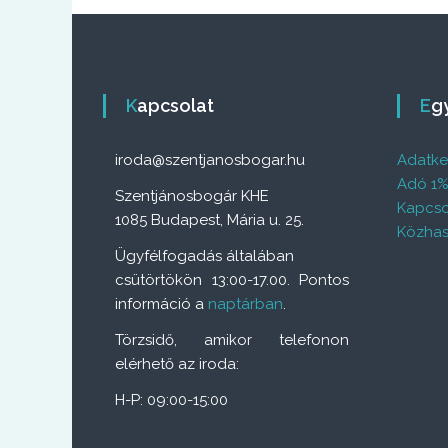
Kapcsolat
E
iroda@szentjanosbogar.hu
Adatkez
Adó 1
Szentjánosbogár KHE
Kapcso
1085 Budapest, Mária u. 25.
Közhas
Ügyfélfogadás általában
csütörtökön 13:00-17.00. Pontos
információ a
naptárban
.
Törzsidő, amikor telefonon
elérhető az iroda:
H-P: 09:00-15:00