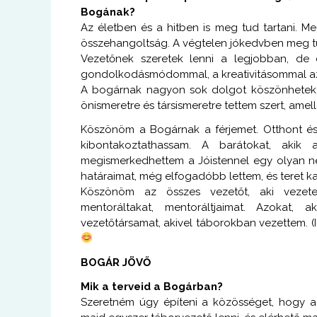
Bogának?
Az életben és a hitben is meg tud tartani. M
összehangoltság. A végtelen jókedvben meg t
Vezetőnek szeretek lenni a legjobban, de
gondolkodásmódommal, a kreativitásommal az
A bogárnak nagyon sok dolgot köszönhetek: 
önismeretre és társismeretre tettem szert, amelle
Köszönöm a Bogárnak a férjemet. Otthont és 
kibontakoztathassam. A barátokat, akik
megismerkedhettem a Jóistennel egy olyan 
határaimat, még elfogadóbb lettem, és teret k
Köszönöm az összes vezetőt, aki vezetett
mentoráltakat, mentoráltjaimat. Azokat,
vezetőtársamat, akivel táborokban vezettem. (Ige
BOGÁR JÖVŐ
Mik a terveid a Bogárban?
Szeretném úgy építeni a közösséget, hogy az