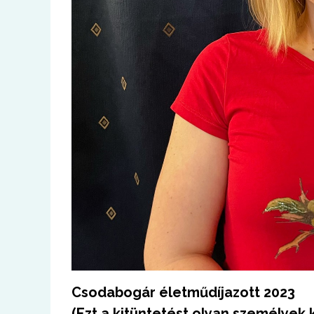
Csodabogár életműdíjazott 2023
(Ezt a kitüntetést olyan személyek 