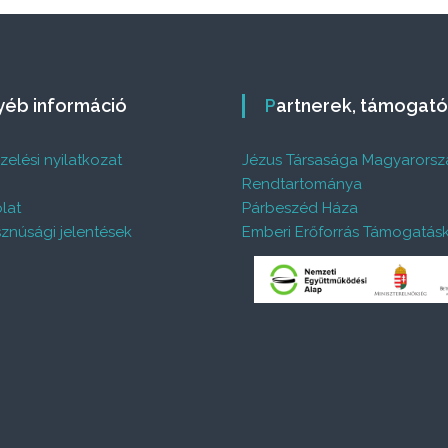
gyéb információ
Partnerek, támogat
elési nyilatkozat
Jézus Társasága Magyarorsz
%
Rendtartománya
lat
Párbeszéd Háza
znúsági jelentések
Emberi Erőforrás Támogatás