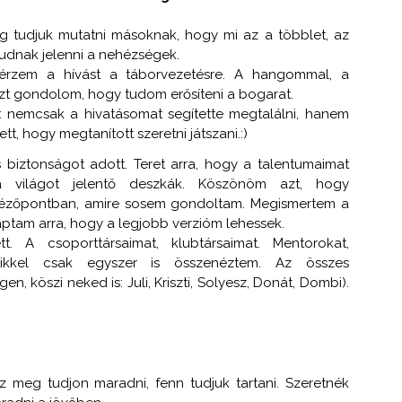
eg tudjuk mutatni másoknak, hogy mi az a többlet, az
udnak jelenni a nehézségek.
 érzem a hívást a táborvezetésre. A hangommal, a
t gondolom, hogy tudom erősíteni a bogarat.
nemcsak a hivatásomat segítette megtalálni, hanem
tt, hogy megtanított szeretni játszani.:)
biztonságot adott. Teret arra, hogy a talentumaimat
 a világot jelentő deszkák. Köszönöm azt, hogy
nézőpontban, amire sosem gondoltam. Megismertem a
aptam arra, hogy a legjobb verzióm lehessek.
. A csoporttársaimat, klubtársaimat. Mentorokat,
 akikkel csak egyszer is összenéztem. Az összes
n, köszi neked is: Juli, Kriszti, Solyesz, Donát, Dombi).
 meg tudjon maradni, fenn tudjuk tartani. Szeretnék