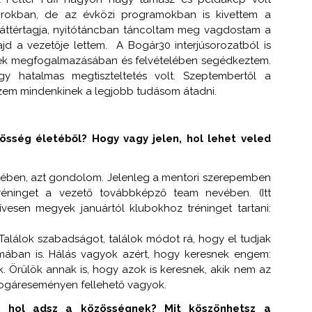
orokban, de az évközi programokban is kivettem a
 háttértagja, nyitótáncban táncoltam meg vagdostam a
jd a vezetője lettem. A Bogár30 interjúsorozatból is
ések megfogalmazásában és felvételében segédkeztem.
 hatalmas megtiszteltetés volt. Szeptembertől a
szem mindenkinek a legjobb tudásom átadni.
össég életéből? Hogy vagy jelen, hol lehet veled
etében, azt gondolom. Jelenleg a mentori szerepemben
y tréninget a vezető továbbképző team nevében. (Itt
vesen megyek januártól klubokhoz tréninget tartani:
alálok szabadságot, találok módot rá, hogy el tudjak
rmában is. Hálás vagyok azért, hogy keresnek engem:
ok. Örülök annak is, hogy azok is keresnek, akik nem az
bogáreseményen fellehető vagyok.
s hol adsz a közösségnek? Mit köszönhetsz a