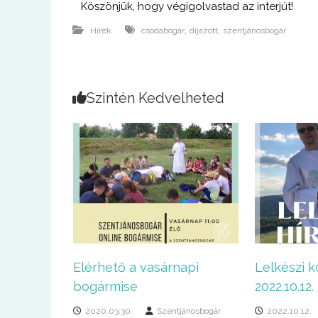
Köszönjük, hogy végigolvastad az interjút!
,
,
Hírek
csodabogár
díjazott
szentjánosbogár
Szintén Kedvelheted
Elérhető a vasárnapi
Lelkészi k
bogármise
2022.10.12.
2020.03.30.
Szentjánosbogár
2022.10.12.