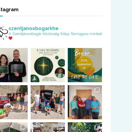
stagram
szentjanosbogarkhe
A Szentjánosbogár Közösség fiókja
Támogass minket