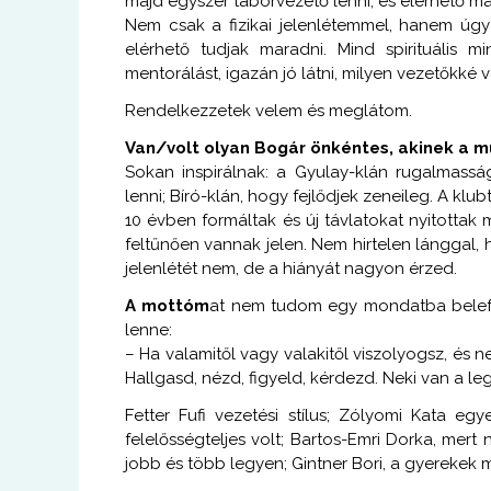
majd egyszer táborvezető lenni, és elérhető ma
Nem csak a fizikai jelenlétemmel, hanem úgy
elérhető tudjak maradni. Mind spirituális m
mentorálást, igazán jó látni, milyen vezetőkké 
Rendelkezzetek velem és meglátom.
Van/volt olyan Bogár önkéntes, akinek a m
Sokan inspirálnak: a Gyulay-klán rugalmass
lenni; Bíró-klán, hogy fejlődjek zeneileg. A klu
10 évben formáltak és új távlatokat nyitotta
feltűnően vannak jelen. Nem hirtelen lánggal,
jelenlétét nem, de a hiányát nagyon érzed.
A mottóm
at nem tudom egy mondatba belef
lenne:
– Ha valamitől vagy valakitől viszolyogsz, és
Hallgasd, nézd, figyeld, kérdezd. Neki van a l
Fetter Fufi vezetési stílus; Zólyomi Kata e
felelősségteljes volt; Bartos-Emri Dorka, mer
jobb és több legyen; Gintner Bori, a gyerekek 