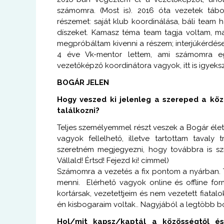
számomra. (Most is). 2016 óta vezetek táb
részemet: saját klub koordinálása, báli team
díszeket. Kamasz téma team tagja voltam, ma
megpróbáltam kivenni a részem; interjúkérd
4 éve Vk-mentor lettem, ami számomra egy
vezetőképző koordinátora vagyok, itt is igyek
BOGÁR JELEN
Hogy veszed ki jelenleg a szereped a köz
találkozni?
Teljes személyemmel részt veszek a Bogár él
vagyok fellelhető, illetve tartottam taval
szeretném megjegyezni, hogy továbbra is szí
Vállald! Értsd! Fejezd ki! címmel)
Számomra a vezetés a fix pontom a nyárban. T
menni. Elérhető vagyok online és offline fo
kortársak, vezetettjeim és nem vezetett fiatal
én kisbogaraim voltak.. Nagyjából a legtöbb 
Hol/mit kapsz/kaptál a közösségtől é