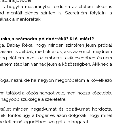
radni a jövőben.
 is, hogyha más irányba fordulna az életem, akkor is
ind mentálhigiénés szinten is. Szeretném folytatni a
válnak a mentoráltak.
unkája számodra példaértékű? Ki ő, miért?
ága, Babay Réka, hogy minden színtéren jelen próbál
btársaim is példák, mert ők azok, akik az elmúlt majdnem
k meg előttem. Azok az emberek, akik csendben és nem
 hanem stabilan vannak jelen a közösségben. Akiknek a
ogalmazni, de ha nagyon megpróbálom a következő
 nem találod a közös hangot vele, menj hozzá közelebb.
egnagyobb szüksége a szeretetre.
gyesület minden negatívumát és pozitívumát hordozta,
t neki fontos ügy a bogár és azon dolgozik, hogy minél
mellett minőségi időben szolgálta a bogarat.