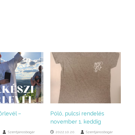
örlevél –
Póló, pulcsi rendelés
november 1. keddig
Szentjánosbogár
2022.10.20.
Szentjánosbogár