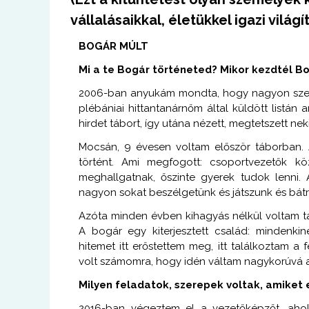
vállalásaikkal, életükkel igazi világ
BOGÁR MÚLT
Mi a te Bogár történeted? Mikor kezdtél B
2006-ban anyukám mondta, hogy nagyon szere
plébániai hittantanárnőm által küldött listá
hirdet tábort, így utána nézett, megtetszett neki
Mocsán, 9 évesen voltam először táborban. A
történt. Ami megfogott: csoportvezetők kö
meghallgatnak, őszinte gyerek tudok lenni
nagyon sokat beszélgetünk és játszunk és bátra
Azóta minden évben kihagyás nélkül voltam t
A bogár egy kiterjesztett család: mindenki
hitemet itt erőstettem meg, itt találkoztam a 
volt számomra, hogy idén váltam nagykorúvá 
Milyen feladatok, szerepek voltak, amiket 
2016-ban végeztem el a vezetőképzőt, ahol