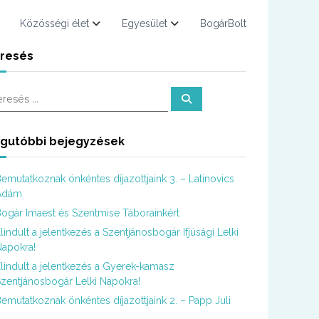
Közösségi élet
Egyesület
BogárBolt
resés
K
e
r
e
s
gutóbbi bejegyzések
é
s
emutatkoznak önkéntes díjazottjaink 3. – Latinovics
Ádám
ogár Imaest és Szentmise Táborainkért
lindult a jelentkezés a Szentjánosbogár Ifjúsági Lelki
apokra!
lindult a jelentkezés a Gyerek-kamasz
zentjánosbogár Lelki Napokra!
emutatkoznak önkéntes díjazottjaink 2. – Papp Juli