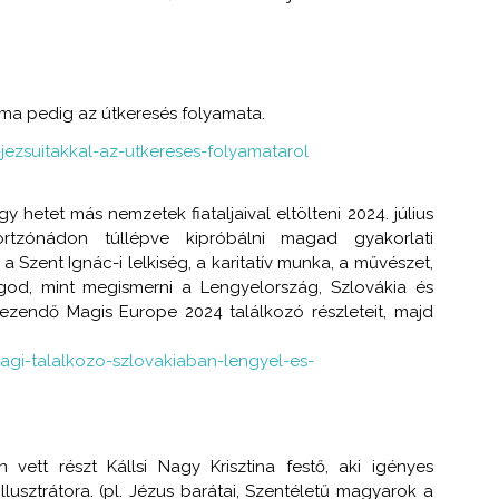
 téma pedig az útkeresés folyamata.
e-jezsuitakkal-az-utkereses-folyamatarol
 hetet más nemzetek fiataljaival eltölteni 2024. július
tzónádon túllépve kipróbálni magad gyakorlati
 Szent Ignác-i lelkiség, a karitatív munka, a művészet,
od, mint megismerni a Lengyelország, Szlovákia és
ezendő Magis Europe 2024 találkozó részleteit, majd
jusagi-talalkozo-szlovakiaban-lengyel-es-
n vett részt Kállsi Nagy Krisztina festő, aki igényes
usztrátora. (pl. Jézus barátai, Szentéletű magyarok a