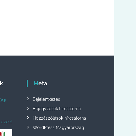
ók
Meta
Bejelentkezés
ági
Bejegyzések hírcsatorna
Hozzászólások hírcsatorna
kezelő
WordPress Magyarország