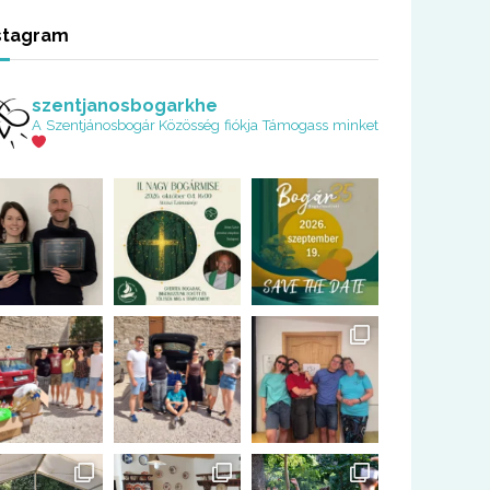
stagram
szentjanosbogarkhe
A Szentjánosbogár Közösség fiókja
Támogass minket