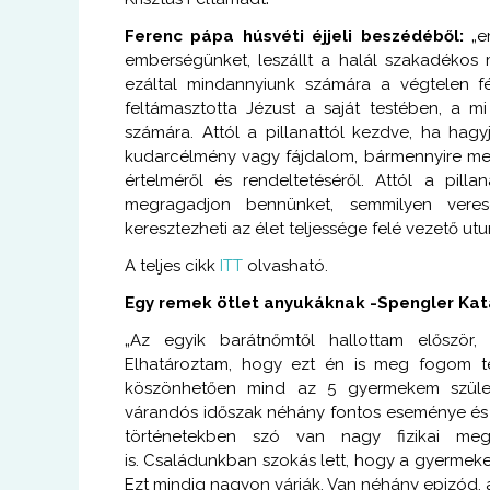
Ferenc pápa húsvéti éjjeli beszédéből:
„e
emberségünket, leszállt a halál szakadékos mé
ezáltal mindannyiunk számára a végtelen fé
feltámasztotta Jézust a saját testében, a m
számára. Attól a pillanattól kezdve, ha ha
kudarcélmény vagy fájdalom, bármennyire me
értelméről és rendeltetéséről. Attól a pil
megragadjon bennünket, semmilyen vere
keresztezheti az élet teljessége felé vezető utu
A teljes cikk
ITT
olvasható.
Egy remek ötlet anyukáknak -Spengler Kat
„Az egyik barátnőmtől hallottam először, 
Elhatároztam, hogy ezt én is meg fogom te
köszönhetően mind az 5 gyermekem születé
várandós időszak néhány fontos eseménye és an
történetekben szó van nagy fizikai meg
is. Családunkban szokás lett, hogy a gyermekei
Ezt mindig nagyon várják. Van néhány epizód, a