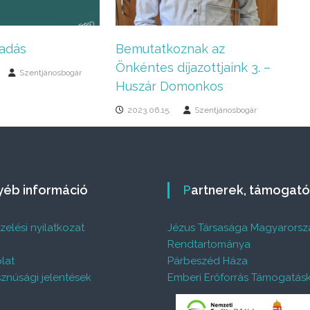
adás
Bemutatkoznak az
Önkéntes díjazottjaink 3. –
Szentjánosbogár
Huszár Domonkos
2023.06.15.
Szentjánosbogár
gyéb információ
Partnerek, támogat
elési nyilatkozat
Jézus Társasága Magyarorsz
%
Rendtartománya
lat
Párbeszéd Háza
znúsági jelentések
Emberi Erőforrás Támogatás