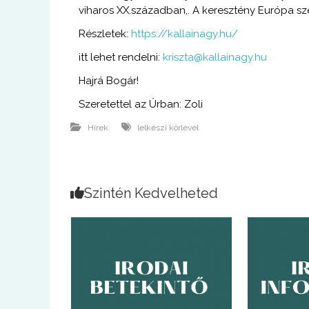
viharos XX.században,. A keresztény Európa sze
Részletek:
https://kallainagy.hu/
itt lehet rendelni:
kriszta@kallainagy.hu
Hajrá Bogár!
Szeretettel az Úrban: Zoli
Hírek
lelkészi körlevél
Szintén Kedvelheted