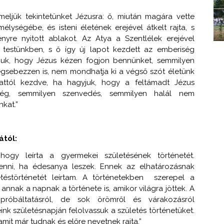
meljük tekintetünket Jézusra: ő, miután magára vette
lységébe, és isteni életének erejével átkelt rajta, s
nyre nyitott ablakot. Az Atya a Szentlélek erejével
i testünkben, s ő így új lapot kezdett az emberiség
gyjuk, hogy Jézus kézen fogjon bennünket, semmilyen
gsebezzen is, nem mondhatja ki a végső szót életünk
lanattól kezdve, ha hagyjuk, hogy a feltámadt Jézus
ség, semmilyen szenvedés, semmilyen halál nem
nkat.”
ától:
hogy leírta a gyermekei születésének történetét.
nni, ha édesanya leszek. Ennek az elhatározásnak
störténetét leírtam. A történetekben szerepel a
nak a napnak a története is, amikor világra jöttek. A
próbáltatásról, de sok örömről és várakozásról
nk születésnapján felolvassuk a születés történetüket.
mit már tudnak és előre nevetnek rajta.”