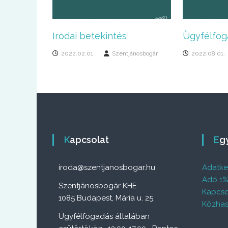
Irodai betekintés
Ügyfélfog
2022.02.01.
Szentjánosbogár
2022.08.01.
Kapcsolat
E
iroda@szentjanosbogar.hu
Adatkez
Adó 1
Szentjánosbogár KHE
Kapcso
1085 Budapest, Mária u. 25.
Közhas
Ügyfélfogadás általában