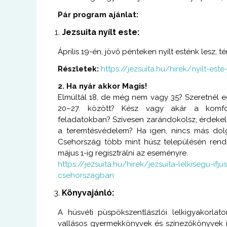
Pár program ajánlat:
Jezsuita nyílt este:
Április 19-én, jövő pénteken nyílt esténk lesz,
Részletek:
https://jezsuita.hu/hirek/nyilt-est
2. Ha nyár akkor Magis!
Elmúltál 18, de még nem vagy 35? Szeretnél egy
20–27. között? Kész vagy akár a komfor
feladatokban? Szívesen zarándokolsz, érdekel a
a teremtésvédelem? Ha igen, nincs más dolg
Csehország több mint húsz településén rend
május 1-ig regisztrálni az eseményre.
https://jezsuita.hu/hirek/jezsuita-lelkisegu-if
csehorszagban
Könyvajánló:
A húsvéti püspökszentlászlói lelkigyakorlato
vallásos gyermekkönyvek és színezőkönyvek ill