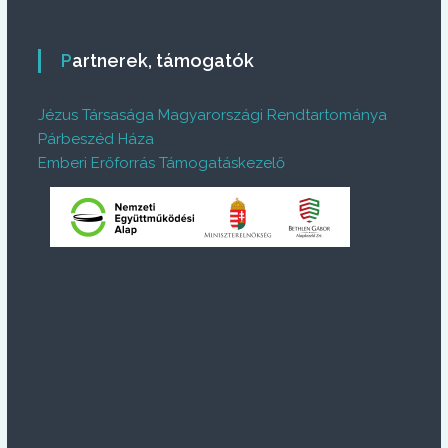
Partnerek, támogatók
Jézus Társasága Magyarországi Rendtartománya
Párbeszéd Háza
Emberi Erőforrás Támogatáskezelő