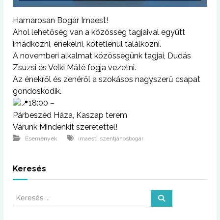
Hamarosan Bogár Imaest!
Ahol lehetőség van a közösség tagjaival együtt
imádkozni, énekelni, kötetlenül találkozni.
A novemberi alkalmat közösségünk tagjai, Dudás
Zsuzsi és Velki Máté fogja vezetni.
Az énekről és zenéről a szokásos nagyszerű csapat
gondoskodik.
18:00 –
Párbeszéd Háza, Kaszap terem
Várunk Mindenkit szeretettel!
,
Események
imaest
szentjánosbogár
Keresés
K
K
e
e
r
r
e