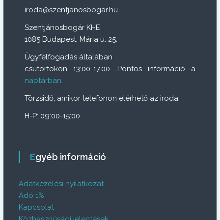
iroda@szentjanosbogar.hu
Szentjánosbogár KHE
1085 Budapest, Mária u. 25.
Ügyfélfogadás általában
csütörtökön 13:00-17.00. Pontos információ a
naptárban
.
Törzsidő, amikor telefonon elérhető az iroda:
H-P: 09:00-15:00
Egyéb információ
Adatkezelési nyilatkozat
Adó 1%
Kapcsolat
Közhasznúsági jelentések