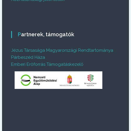
Partnerek, támogatók
Jézus Társasága Magyarországi Rendtartománya
Párbeszéd Háza
Emberi Erőforrás Támogatáskezelő