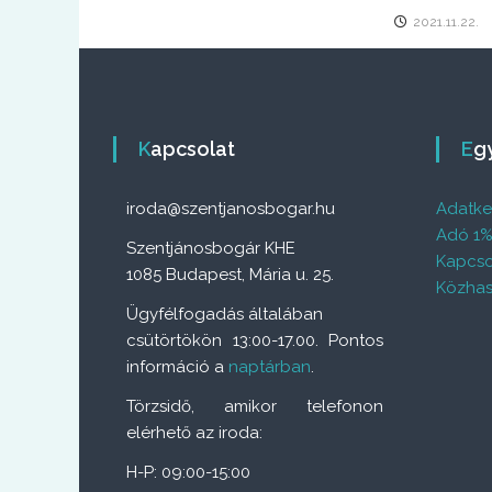
2021.11.22.
Kapcsolat
E
iroda@szentjanosbogar.hu
Adatkez
Adó 1
Szentjánosbogár KHE
Kapcso
1085 Budapest, Mária u. 25.
Közhas
Ügyfélfogadás általában
csütörtökön 13:00-17.00. Pontos
információ a
naptárban
.
Törzsidő, amikor telefonon
elérhető az iroda:
H-P: 09:00-15:00