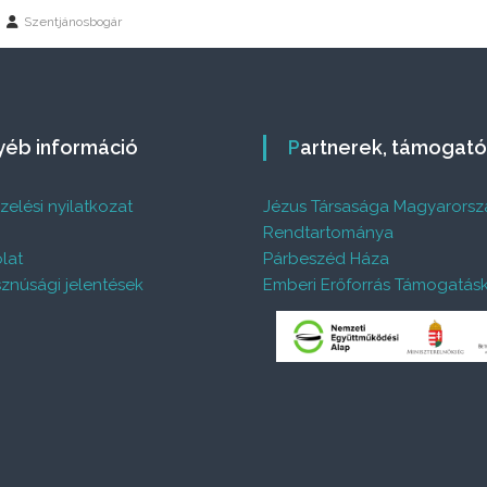
Szentjánosbogár
gyéb információ
Partnerek, támogat
elési nyilatkozat
Jézus Társasága Magyarorsz
%
Rendtartománya
lat
Párbeszéd Háza
znúsági jelentések
Emberi Erőforrás Támogatás