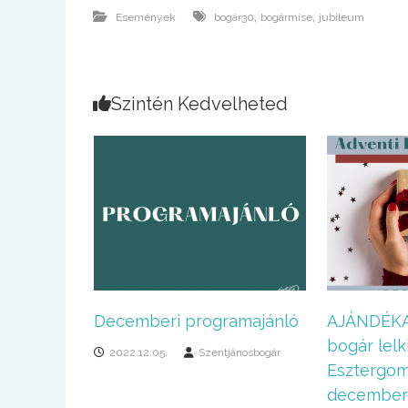
,
,
Események
bogár30
bogármise
jubileum
Szintén Kedvelheted
Decemberi programajánló
AJÁNDÉKA
bogár lelk
2022.12.05.
Szentjánosbogár
Esztergo
december 