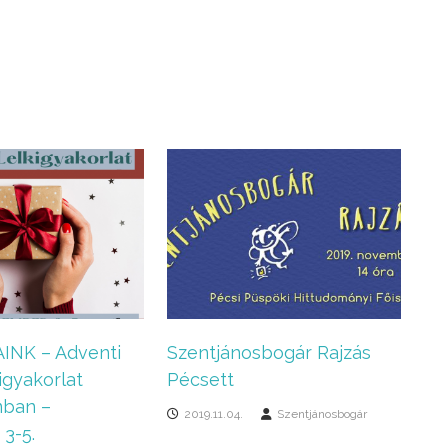
INK – Adventi
Szentjánosbogár Rajzás
igyakorlat
Pécsett
mban –
2019.11.04.
Szentjánosbogár
3-5.