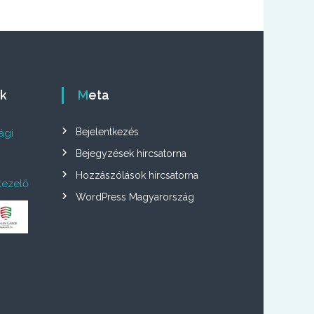
ók
Meta
Bejelentkezés
ági
Bejegyzések hírcsatorna
Hozzászólások hírcsatorna
kezelő
WordPress Magyarország