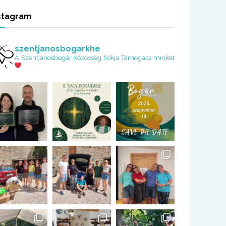
stagram
szentjanosbogarkhe
A Szentjánosbogár Közösség fiókja
Támogass minket