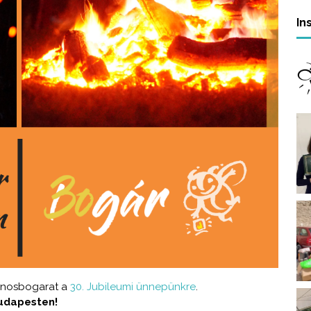
In
jánosbogarat a
30. Jubileumi ünnepünkre
.
udapesten!