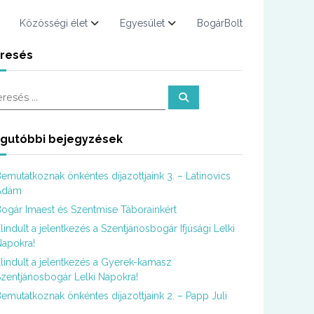
Közösségi élet
Egyesület
BogárBolt
resés
K
e
r
e
s
gutóbbi bejegyzések
é
s
emutatkoznak önkéntes díjazottjaink 3. – Latinovics
Ádám
ogár Imaest és Szentmise Táborainkért
lindult a jelentkezés a Szentjánosbogár Ifjúsági Lelki
apokra!
lindult a jelentkezés a Gyerek-kamasz
zentjánosbogár Lelki Napokra!
emutatkoznak önkéntes díjazottjaink 2. – Papp Juli