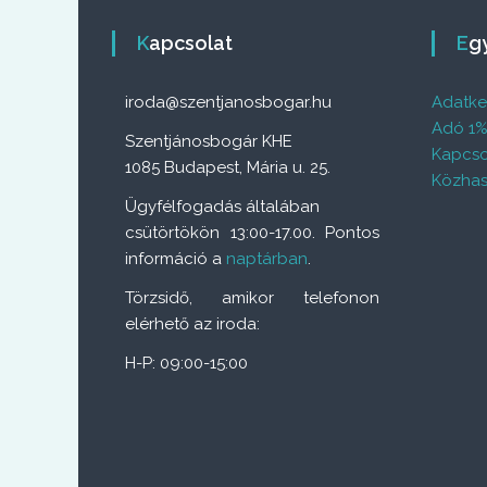
Kapcsolat
E
iroda@szentjanosbogar.hu
Adatkez
Adó 1
Szentjánosbogár KHE
Kapcso
1085 Budapest, Mária u. 25.
Közhas
Ügyfélfogadás általában
csütörtökön 13:00-17.00. Pontos
információ a
naptárban
.
Törzsidő, amikor telefonon
elérhető az iroda:
H-P: 09:00-15:00