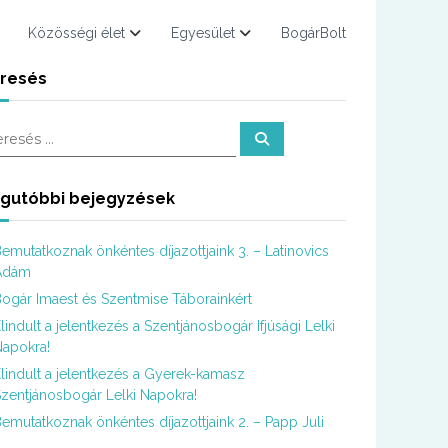
Közösségi élet
Egyesület
BogárBolt
resés
K
e
r
e
s
gutóbbi bejegyzések
é
s
emutatkoznak önkéntes díjazottjaink 3. – Latinovics
Ádám
ogár Imaest és Szentmise Táborainkért
lindult a jelentkezés a Szentjánosbogár Ifjúsági Lelki
apokra!
lindult a jelentkezés a Gyerek-kamasz
zentjánosbogár Lelki Napokra!
emutatkoznak önkéntes díjazottjaink 2. – Papp Juli