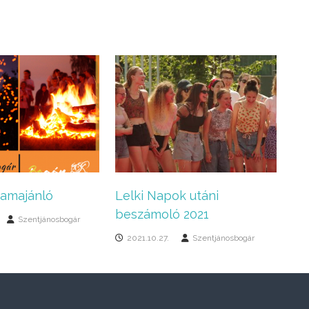
ramajánló
Lelki Napok utáni
beszámoló 2021
Szentjánosbogár
2021.10.27.
Szentjánosbogár