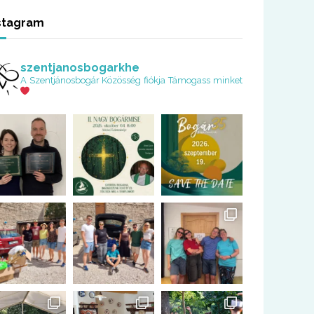
stagram
szentjanosbogarkhe
A Szentjánosbogár Közösség fiókja
Támogass minket