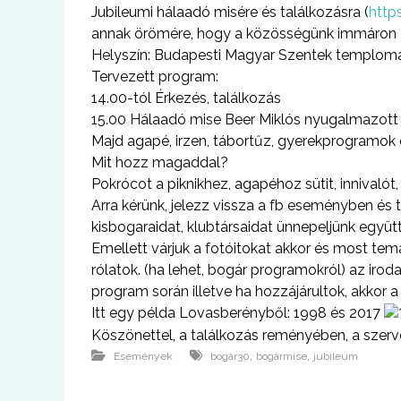
Jubileumi hálaadó misére és találkozásra (
http
annak örömére, hogy a közösségünk immáron 
Helyszín: Budapesti Magyar Szentek templom
Tervezett program:
14.00-tól Érkezés, találkozás
15.00 Hálaadó mise Beer Miklós nyugalmazott 
Majd agapé, irzen, tábortűz, gyerekprogramo
Mit hozz magaddal?
Pokrócot a piknikhez, agapéhoz sütit, innivalót
Arra kérünk, jelezz vissza a fb eseményben és t
kisbogaraidat, klubtársaidat ünnepeljünk együtt
Emellett várjuk a fotóitokat akkor és most te
rólatok. (ha lehet, bogár programokról) az ir
program során illetve ha hozzájárultok, akkor a 
Itt egy példa Lovasberényből: 1998 és 2017
Köszönettel, a találkozás reményében, a szer
,
,
Események
bogár30
bogármise
jubileum