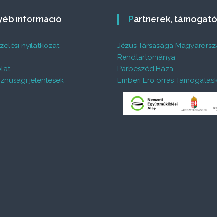
gyéb információ
Partnerek, támogat
elési nyilatkozat
Jézus Társasága Magyarorsz
%
Rendtartománya
lat
Párbeszéd Háza
znúsági jelentések
Emberi Erőforrás Támogatás