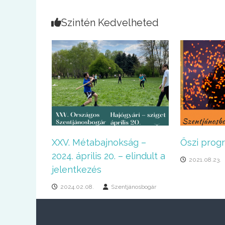
Szintén Kedvelheted
XXV. Métabajnokság –
Őszi prog
2024. április 20. – elindult a
2021.08.23.
jelentkezés
2024.02.08.
Szentjánosbogár