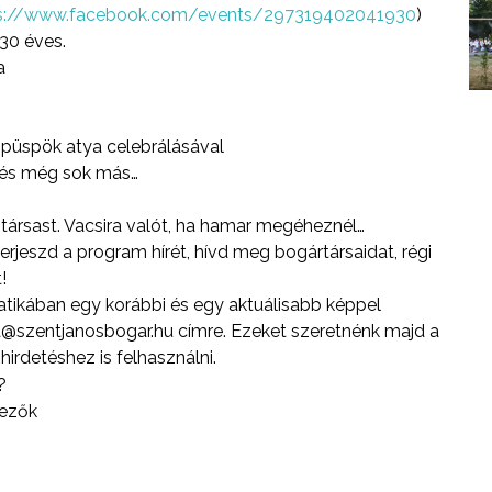
s://www.facebook.com/events/297319402041930
)
30 éves.
a
püspök atya celebrálásával
k és még sok más…
, társast. Vacsira valót, ha hamar megéheznél…
erjeszd a program hírét, hívd meg bogártársaidat, régi
!
matikában egy korábbi és egy aktuálisabb képpel
oda@szentjanosbogar.hu címre. Ezeket szeretnénk majd a
hirdetéshez is felhasználni.
vezők