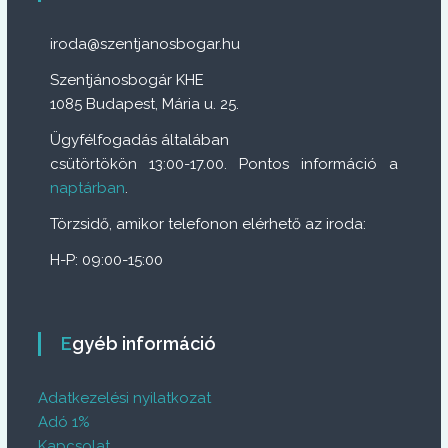
iroda@szentjanosbogar.hu
Szentjánosbogár KHE
1085 Budapest, Mária u. 25.
Ügyfélfogadás általában
csütörtökön 13:00-17.00. Pontos információ a
naptárban
.
Törzsidő, amikor telefonon elérhető az iroda:
H-P: 09:00-15:00
Egyéb információ
Adatkezelési nyilatkozat
Adó 1%
Kapcsolat