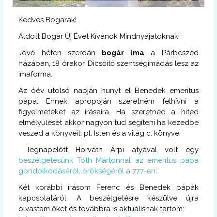
Kedves Bogarak!
Áldott Bogár Új Évet Kívánok Mindnyájatoknak!
Jövő héten szerdán
bogár ima
a Párbeszéd
házában, 18 órakor. Dicsőítő szentségimádás lesz az
imaforma.
Az óév utolsó napján hunyt el Benedek emeritus
pápa. Ennek apropóján szeretném felhívni a
figyelmeteket az írásaira. Ha szeretnéd a hited
elmélyülését akkor nagyon tud segíteni ha kezedbe
veszed a könyveit. pl. Isten és a világ c. könyve.
Tegnapelőtt Horváth Árpi atyával volt egy
beszélgetésünk Tóth Mártonnal az emeritus pápa
gondolkodásáról, örökségéről a 777-en
:
Két korábbi írásom Ferenc és Benedek pápák
kapcsolatáról. A beszélgetésre készülve újra
olvastam őket és továbbra is aktuálisnak tartom: