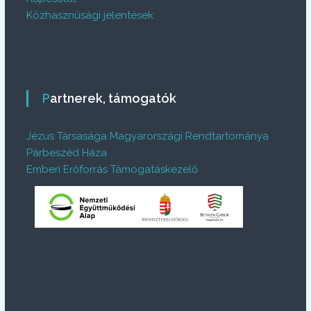
Közhasznúsági jelentések
Partnerek, támogatók
Jézus Társasága Magyarországi Rendtartománya
Párbeszéd Háza
Emberi Erőforrás Támogatáskezelő