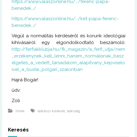
https://www.valaszonline.hu/…/ferenc-papa-
benedek…/
https://www.valaszonline.hu/…/ket-papa-ferenc-
benedek…/
Végül a normalitás kérdéséről és korunk ideológiai
kihívásairól egy elgondolkodtató beszámoló:
http://ferfiakklubja.hu/fk_magazin/a_ferfi_utja/nem
_erzekenynek_kell_lenni_hanem_normalisnak_besz
elgetes_a_vedett_tarsadalom_alapitvany_kepviselo
ivel_a_budai_polgari_szalonban
Hajrá Bogár!
üdv:
Zoli
,
Hírek
lelkészi körlevél
lelkiség
Keresés