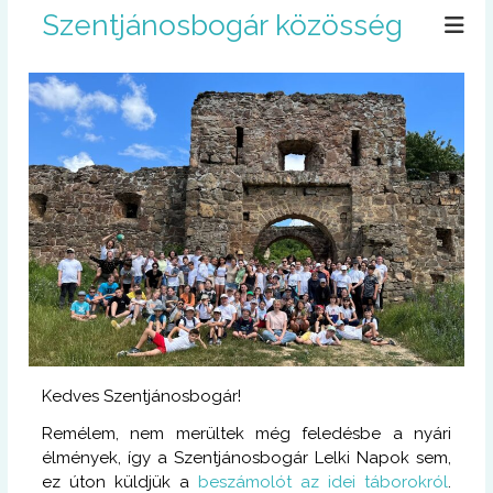
U
Szentjánosbogár közösség
g
r
á
s
a
t
a
r
t
a
l
o
m
r
a
Kedves Szentjánosbogár!
Remélem, nem merültek még feledésbe a nyári
élmények, így a Szentjánosbogár Lelki Napok sem,
ez úton küldjük a
beszámolót az idei táborokról
.