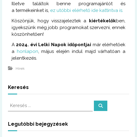
Illetve találtok benne programajánlót és
a termékeinket is,
ez utóbbi elérhető ide kattintva is.
Köszönjük, hogy visszajeleztek a
kiértékelők
ben,
igyekszünk még jobb programokat szervezni, ennek
köszönhetően!
A
2024. évi Lelki Napok időpontjai
már elérhetőek
a
honlapon
, május elején indul majd várhatóan a
jelentkezés.
Hírek
Keresés
K
K
e
e
r
r
e
s
e
Legutóbbi bejegyzések
é
s
s
é