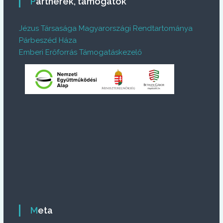
Partnerek, támogatók
Jézus Társasága Magyarországi Rendtartománya
Párbeszéd Háza
Emberi Erőforrás Támogatáskezelő
Meta