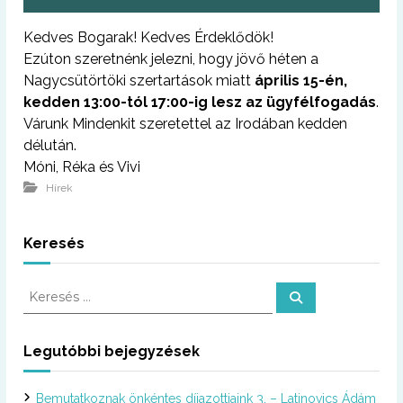
Kedves Bogarak! Kedves Érdeklődök!
Ezúton szeretnénk jelezni, hogy jövő héten a
Nagycsütörtöki szertartások miatt
április 15-én,
kedden 13:00-tól 17:00-ig lesz az ügyfélfogadás
.
Várunk Mindenkit szeretettel az Irodában kedden
délután.
Móni, Réka és Vivi
Hírek
Keresés
K
K
e
e
r
r
e
s
e
Legutóbbi bejegyzések
é
s
s
é
Bemutatkoznak önkéntes díjazottjaink 3. – Latinovics Ádám
s