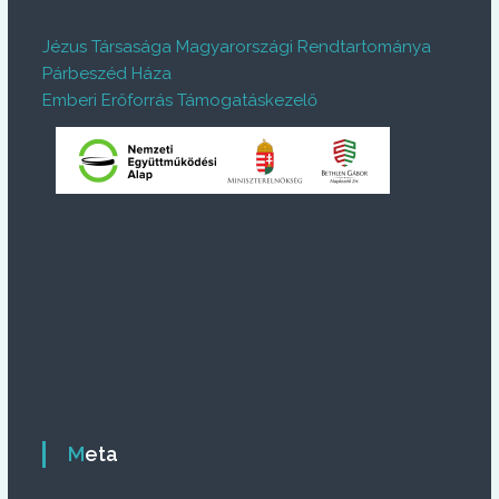
Jézus Társasága Magyarországi Rendtartománya
Párbeszéd Háza
Emberi Erőforrás Támogatáskezelő
Meta