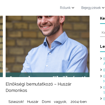
Rólunk
Bejegyzések
Ke
K
e
r
e
Le
s
é
B
s
:
B
E
N
Elnökségi bemutatkozó – Huszár
E
Domonkos
S
B
a
Sziaszok! Huszár Domi vagyok, 2004-ben