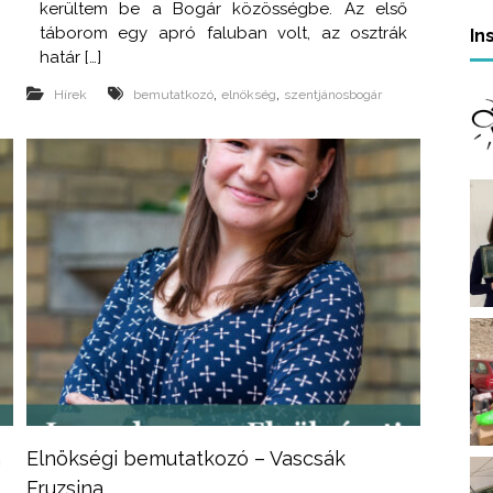
a
kerültem be a Bogár közösségbe. Az első
ó
táborom egy apró faluban volt, az osztrák
In
határ […]
,
,
Hírek
bemutatkozó
elnökség
szentjánosbogár
a
Elnökségi bemutatkozó – Vascsák
Fruzsina