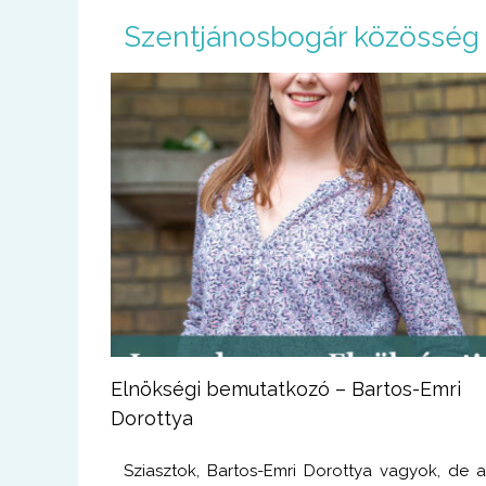
U
Szentjánosbogár közösség
g
r
á
s
a
t
a
r
t
a
l
o
m
r
a
Elnökségi bemutatkozó – Bartos-Emri
Dorottya
Sziasztok, Bartos-Emri Dorottya vagyok, de 