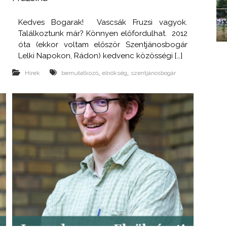
,
n
Kedves Bogarak! Vascsák Fruzsi vagyok.
m
Találkoztunk már? Könnyen előfordulhat. 2012
óta (ekkor voltam először Szentjánosbogár
Lelki Napokon, Rádon) kedvenc közösségi […]
,
,
Hírek
bemutatkozó
elnökség
szentjánosbogár