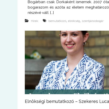
Bogárban csak Dorkaként ismernek. 2007 ót
bogarazom és azóta az életem meghatároz
részévé vált. […]
,
,
Hírek
bemutatkozó
elnökség
szentjánosbogár
Elnökségi bemutatkozó – Szekeres Luc