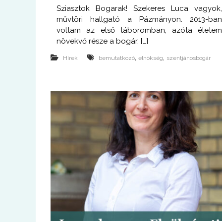
Sziasztok Bogarak! Szekeres Luca vagyok
művtöri hallgató a Pázmányon. 2013-ba
voltam az első táboromban, azóta élete
növekvő része a bogár. […]
,
,
Hírek
bemutatkozó
elnökség
szentjánosbogár