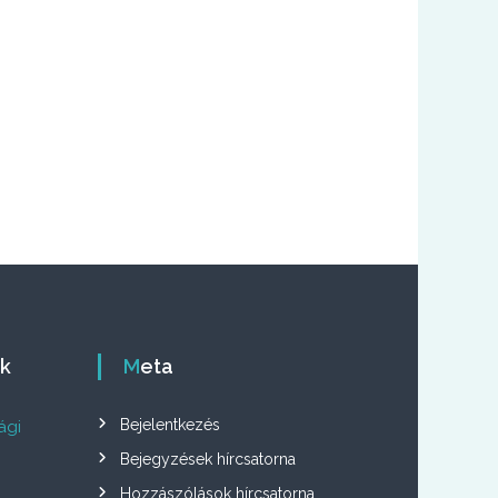
ók
Meta
Bejelentkezés
ági
Bejegyzések hírcsatorna
Hozzászólások hírcsatorna