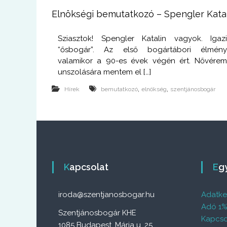
Elnökségi bemutatkozó – Spengler Kata
Sziasztok! Spengler Katalin vagyok. Igaz
“ősbogár”. Az első bogártábori élmén
valamikor a 90-es évek végén ért. Nővére
unszolására mentem el […]
,
,
Hírek
bemutatkozó
elnökség
szentjánosbogár
Kapcsolat
E
iroda@szentjanosbogar.hu
Adatkez
Adó 1
Szentjánosbogár KHE
Kapcso
1085 Budapest, Mária u. 25.