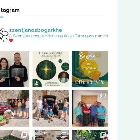
stagram
szentjanosbogarkhe
A Szentjánosbogár Közösség fiókja
Támogass minket