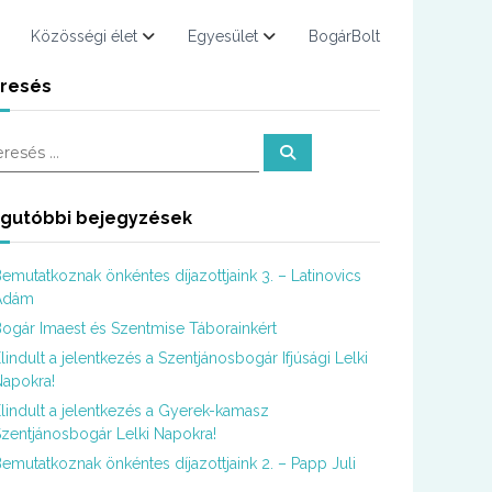
Közösségi élet
Egyesület
BogárBolt
resés
K
e
r
e
s
gutóbbi bejegyzések
é
s
emutatkoznak önkéntes díjazottjaink 3. – Latinovics
Ádám
ogár Imaest és Szentmise Táborainkért
lindult a jelentkezés a Szentjánosbogár Ifjúsági Lelki
apokra!
lindult a jelentkezés a Gyerek-kamasz
zentjánosbogár Lelki Napokra!
emutatkoznak önkéntes díjazottjaink 2. – Papp Juli