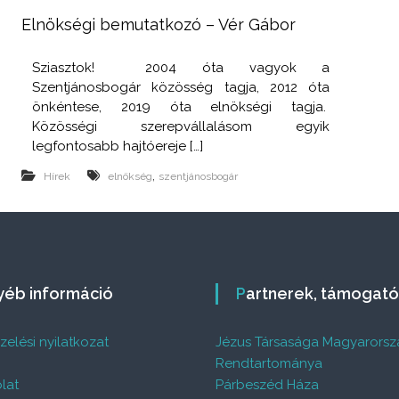
Elnökségi bemutatkozó – Vér Gábor
i
Sziasztok! 2004 óta vagyok a
y
Szentjánosbogár közösség tagja, 2012 óta
m
önkéntese, 2019 óta elnökségi tagja.
Közösségi szerepvállalásom egyik
legfontosabb hajtóereje […]
,
Hírek
elnökség
szentjánosbogár
gyéb információ
Partnerek, támogat
elési nyilatkozat
Jézus Társasága Magyarorsz
%
Rendtartománya
lat
Párbeszéd Háza