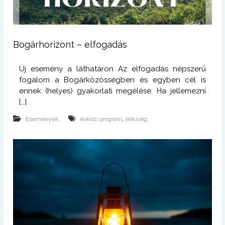
Bogárhorizont – elfogadás
Új esemény a láthatáron Az elfogadás népszerű
fogalom a Bogárközösségben és egyben cél is
ennek (helyes) gyakorlati megélése. Ha jellemezni
[…]
,
Események
évközi program
lelkiség