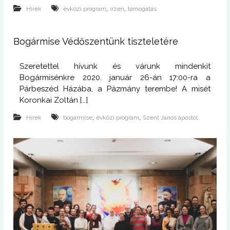
,
,
Hírek
évközi program
irzen
támogatás
Bogármise Védőszentünk tiszteletére
Szeretettel hívunk és várunk mindenkit
Bogármisénkre 2020. január 26-án 17:00-ra a
Párbeszéd Házába, a Pázmány terembe! A misét
Koronkai Zoltán […]
,
,
Hírek
bogármise
évközi program
Szent János apostol