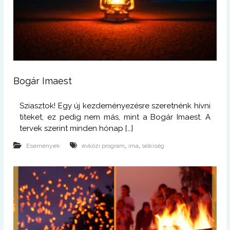
Bogár Imaest
Sziasztok! Egy új kezdeményezésre szeretnénk hívni
titeket, ez pedig nem más, mint a Bogár Imaest. A
tervek szerint minden hónap […]
,
,
Események
évközi program
ima
lelkiség