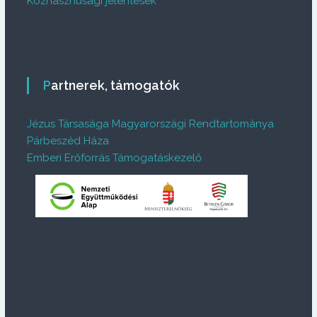
Közhasznúsági jelentések
Partnerek, támogatók
Jézus Társasága Magyarországi Rendtartománya
Párbeszéd Háza
Emberi Erőforrás Támogatáskezelő