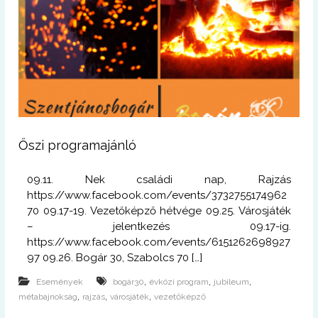
Őszi programajánló
09.11. Nek családi nap, Rajzás
https://www.facebook.com/events/3732755174962
70 09.17-19. Vezetőképző hétvége 09.25. Városjáték
– jelentkezés 09.17-ig.
https://www.facebook.com/events/6151262698927
97 09.26. Bogár 30, Szabolcs 70 […]
,
,
,
Események
bogár30
évközi program
jubileum
,
,
,
métabajnokság
rajzás
városjáték
vezetőképző