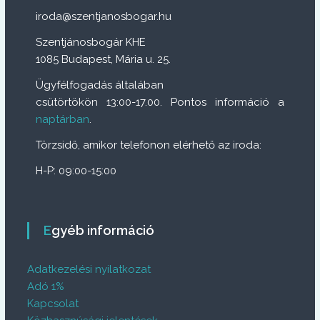
i
iroda@szentjanosbogar.hu
g
Szentjánosbogár KHE
1085 Budapest, Mária u. 25.
á
Ügyfélfogadás általában
c
csütörtökön 13:00-17.00. Pontos információ a
naptárban
.
i
Törzsidő, amikor telefonon elérhető az iroda:
ó
H-P: 09:00-15:00
Egyéb információ
Adatkezelési nyilatkozat
Adó 1%
Kapcsolat