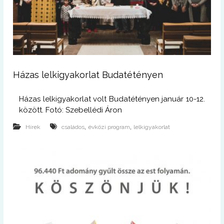
Házas lelkigyakorlat Budatétényen
Házas lelkigyakorlat volt Budatétényen január 10-12.
között. Fotó: Szebellédi Áron
,
,
Hírek
családos
évközi program
lelkigyakorlat