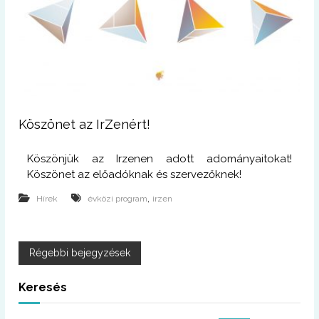
Köszönet az IrZenért!
Köszönjük az Irzenen adott adományaitokat!
Köszönet az előadóknak és szervezőknek!
,
Hírek
évközi program
irzen
B
Régebbi bejegyzések
e
Keresés