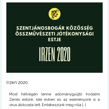
Irzen 2020
Most hétvégén lenne adománygyűjtő Irodalmi
Zenés estünk. Idei évben ez az eseményünk is a
vírus áldozata lett. Emlékezzünk meg róla […]