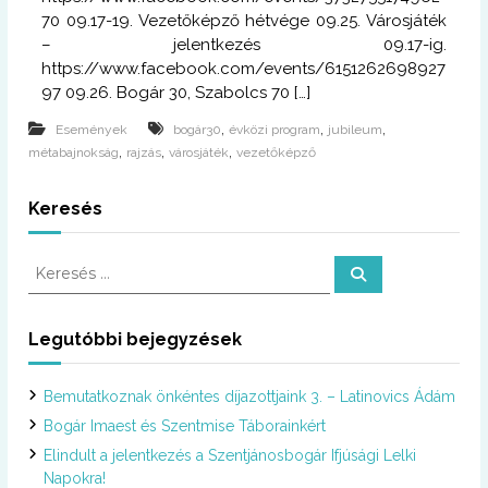
70 09.17-19. Vezetőképző hétvége 09.25. Városjáték
– jelentkezés 09.17-ig.
https://www.facebook.com/events/6151262698927
97 09.26. Bogár 30, Szabolcs 70 […]
,
,
,
Események
bogár30
évközi program
jubileum
,
,
,
métabajnokság
rajzás
városjáték
vezetőképző
Keresés
K
K
e
e
r
r
e
s
e
Legutóbbi bejegyzések
é
s
s
é
Bemutatkoznak önkéntes díjazottjaink 3. – Latinovics Ádám
s
:
Bogár Imaest és Szentmise Táborainkért
Elindult a jelentkezés a Szentjánosbogár Ifjúsági Lelki
Napokra!