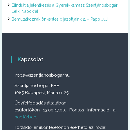
Elindult a jelentkezés a Gyerek-kamasz Szentjánosbogár
Lelki Napokra!
Bemutatkoznak önkéntes díjazottjaink 2. – Papp Juli
Kapcsolat
iroda@szentjanosbogar.hu
Szentjánosbogár KHE
1085 Budapest, Mária u. 25.
Ügyfélfogadás általában
csütörtökön 13:00-17.00. Pontos információ a
naptárban
.
Törzsidő, amikor telefonon elérhető az iroda: