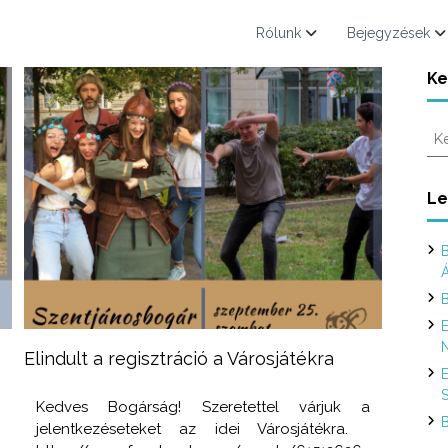
Rólunk
Bejegyzések
Ke
K
e
r
e
Le
s
é
B
s
:
B
E
N
Elindult a regisztráció a Városjátékra
E
S
y
Kedves Bogárság! Szeretettel várjuk a
B
s
jelentkezéseteket az idei Városjátékra.