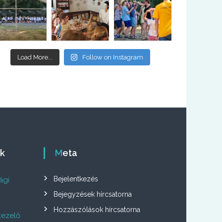
Load More...
Follow on Instagram
ók
Meta
Bejelentkezés
ági
Bejegyzések hírcsatorna
Hozzászólások hírcsatorna
kezelő