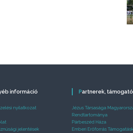
s
.
.
gyéb információ
Partnerek, támogat
elési nyilatkozat
Jézus Társasága Magyarorsz
%
Rendtartománya
lat
Párbeszéd Háza
znúsági jelentések
Emberi Erőforrás Támogatás