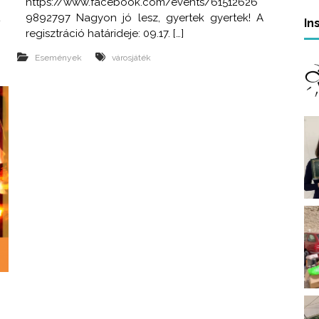
e
https://www.facebook.com/events/61512626
t
9892797 Nagyon jó lesz, gyertek gyertek! A
In
regisztráció határideje: 09.17. […]
Események
városjáték