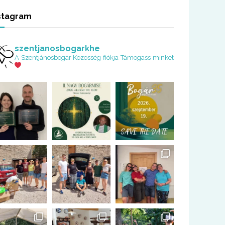
stagram
szentjanosbogarkhe
A Szentjánosbogár Közösség fiókja
Támogass minket