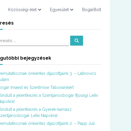
Közösségi élet
Egyesület
BogárBolt
resés
K
e
r
e
s
gutóbbi bejegyzések
é
s
emutatkoznak önkéntes díjazottjaink 3. – Latinovics
Ádám
ogár Imaest és Szentmise Táborainkért
lindult a jelentkezés a Szentjánosbogár Ifjúsági Lelki
apokra!
lindult a jelentkezés a Gyerek-kamasz
zentjánosbogár Lelki Napokra!
emutatkoznak önkéntes díjazottjaink 2. – Papp Juli