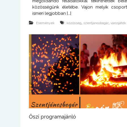
megoldandó feladatokkal tekinthettek bel
közösségünk életébe. Vajon melyik csopor
ismeri legjobban […]
,
,
Események
közösség
szentjánosbogár
városjáték
Őszi programajánló