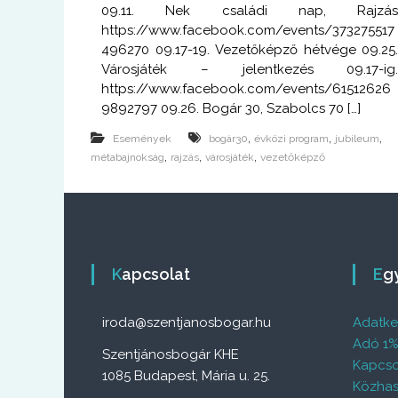
09.11. Nek családi nap, Rajzá
https://www.facebook.com/events/373275517
496270 09.17-19. Vezetőképző hétvége 09.25
Városjáték – jelentkezés 09.17-ig
https://www.facebook.com/events/61512626
9892797 09.26. Bogár 30, Szabolcs 70 […]
,
,
,
Események
bogár30
évközi program
jubileum
,
,
,
métabajnokság
rajzás
városjáték
vezetőképző
Kapcsolat
E
iroda@szentjanosbogar.hu
Adatkez
Adó 1
Szentjánosbogár KHE
Kapcso
1085 Budapest, Mária u. 25.
Közhas