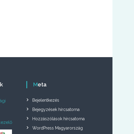
ók
Meta
Bejelentkezés
ági
Bejegyzések hírcsatorna
Hozzászólások hírcsatorna
kezelő
WordPress Magyarország