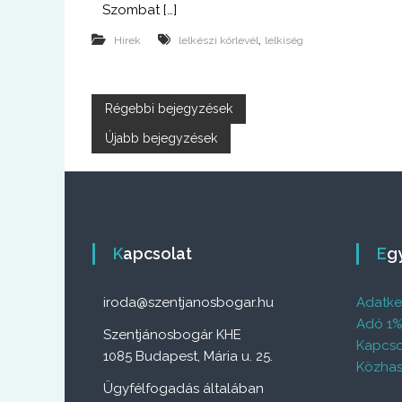
Szombat […]
,
Hírek
lelkészi körlevél
lelkiség
B
Régebbi bejegyzések
Újabb bejegyzések
e
j
e
Kapcsolat
E
g
iroda@szentjanosbogar.hu
Adatkez
y
Adó 1
Szentjánosbogár KHE
Kapcso
z
1085 Budapest, Mária u. 25.
Közhas
é
Ügyfélfogadás általában