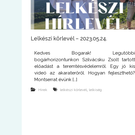
Lelkészi körlevél – 2023.05.24.
Kedves Bogarak! Legutóbb
bogárhorizontunkon Szilvácsku Zsolt tartot
előadást a teremtésvédelemről. Egy jó ki
videó az akaraterőről. Hogyan fejleszthető
Montserrat évünk […]
,
Hírek
lelkészi körlevél
lelkiség