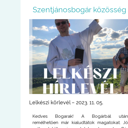
U
Szentjánosbogár közösség
g
r
á
s
a
t
a
r
t
a
l
o
m
r
a
Lelkészi körlevél – 2023. 11. 05.
Kedves Bogarak! A Bogárbál utá
remélhetően már kialudtátok magatokat. J