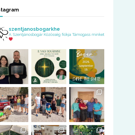
stagram
szentjanosbogarkhe
A Szentjánosbogár Közösség fiókja
Támogass minket