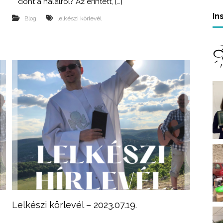
r
dönt a halálról? Az érintett, […]
e
In
Blog
lelkészi körlevél
Lelkészi körlevél – 2023.07.19.