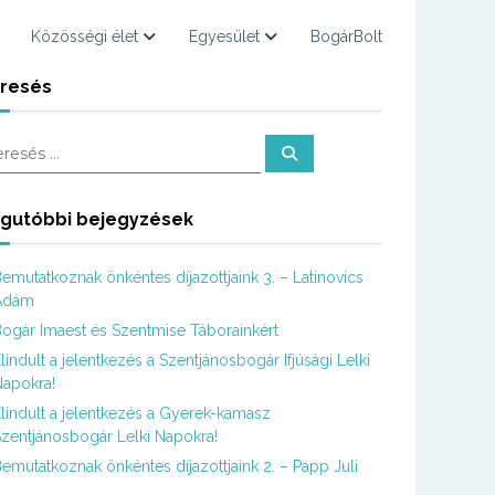
Közösségi élet
Egyesület
BogárBolt
resés
K
e
r
e
s
gutóbbi bejegyzések
é
s
emutatkoznak önkéntes díjazottjaink 3. – Latinovics
Ádám
ogár Imaest és Szentmise Táborainkért
lindult a jelentkezés a Szentjánosbogár Ifjúsági Lelki
apokra!
lindult a jelentkezés a Gyerek-kamasz
zentjánosbogár Lelki Napokra!
emutatkoznak önkéntes díjazottjaink 2. – Papp Juli