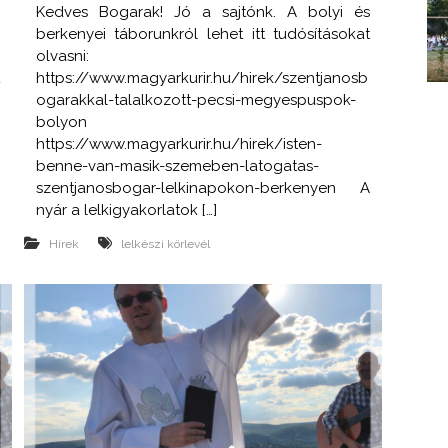
:
Kedves Bogarak! Jó a sajtónk. A bolyi és
–
berkenyei táborunkról lehet itt tudósításokat
n
olvasni:
t
https://www.magyarkurir.hu/hirek/szentjanosb
ogarakkal-talalkozott-pecsi-megyespuspok-
bolyon
https://www.magyarkurir.hu/hirek/isten-
benne-van-masik-szemeben-latogatas-
szentjanosbogar-lelkinapokon-berkenyen A
nyár a lelkigyakorlatok […]
Hírek
lelkészi körlevél