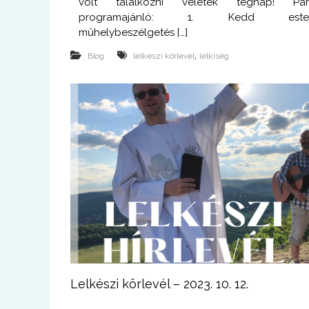
volt találkozni veletek tegnap! Pá
programajánló: 1. Kedd est
műhelybeszélgetés […]
,
Blog
lelkészi körlevél
lelkiség
Lelkészi körlevél – 2023. 10. 12.