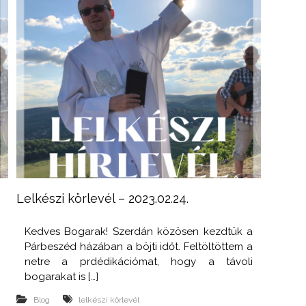
Lelkészi körlevél – 2023.02.24.
i
Kedves Bogarak! Szerdán közösen kezdtük a
.
Párbeszéd házában a böjti időt. Feltöltöttem a
a
netre a prdédikációmat, hogy a távoli
bogarakat is […]
Blog
lelkészi körlevél