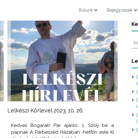
Rólunk
Bejegyzések
Ke
K
e
r
e
Le
s
é
B
s
:
B
E
N
Lelkészi Körlevél 2023. 10. 26.
E
S
n
Kedves Bogarak! Pár ajánló: 1. Szólj be a
B
ó
papnak A Párbeszéd Házában -hétfőn este Ki