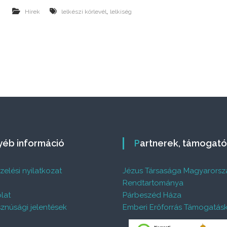
,
Hírek
lelkészi körlevél
lelkiség
gyéb információ
Partnerek, támogat
elési nyilatkozat
Jézus Társasága Magyarorsz
%
Rendtartománya
lat
Párbeszéd Háza
znúsági jelentések
Emberi Erőforrás Támogatás