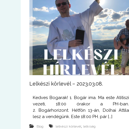
Lelkészi körlevél – 2023.03.08.
Kedves Bogarak! 1. Bogár ima. Ma este Atitisz
vezeti, 18:00 órakor a PH-ban
2. Bogárhorizont. Hétfőn 13-án, Dolhai Attil
lesz a vendégünk. Este 18:00 PH. pár […]
,
Blog
lelkészi körlevél
lelkiség