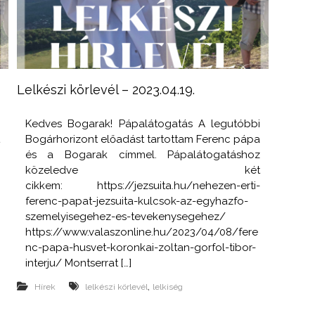
Lelkészi körlevél – 2023.04.19.
i
Kedves Bogarak! Pápalátogatás A legutóbbi
t
Bogárhorizont előadást tartottam Ferenc pápa
s
és a Bogarak címmel. Pápalátogatáshoz
?
közeledve két
cikkem: https://jezsuita.hu/nehezen-erti-
ferenc-papat-jezsuita-kulcsok-az-egyhazfo-
szemelyisegehez-es-tevekenysegehez/
https://www.valaszonline.hu/2023/04/08/fere
nc-papa-husvet-koronkai-zoltan-gorfol-tibor-
interju/ Montserrat […]
,
Hírek
lelkészi körlevél
lelkiség