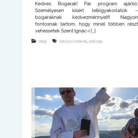
Kedves Bogarak! Pár program ajánló
Személyesen kísért lelkigyakorlatok 
bogaraknak kedvezménnyel!!! Nagyo
fontosnak tartom, hogy minél többen rész
vehessetek Szent Ignác-i […]
,
Blog
lelkészi körlevél
lelkiség