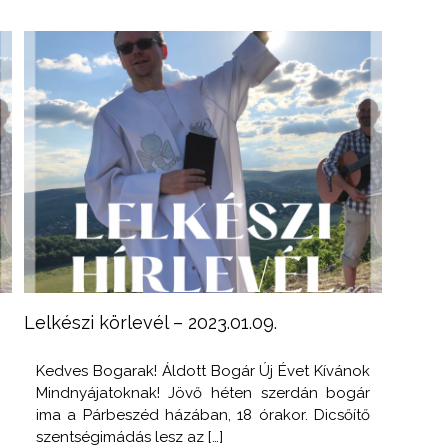
Lelkészi körlevél – 2023.01.09.
j
Kedves Bogarak! Áldott Bogár Új Évet Kívánok
k
Mindnyájatoknak! Jövő héten szerdán bogár
,
ima a Párbeszéd házában, 18 órakor. Dicsőítő
?
szentségimádás lesz az […]